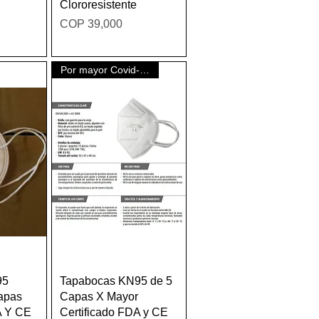
Clororesistente
Price
COP 39,000
Por mayor Covid-19
w
Quick View
95
Tapabocas KN95 de 5
Capas
Capas X Mayor
A Y CE
Certificado FDA y CE