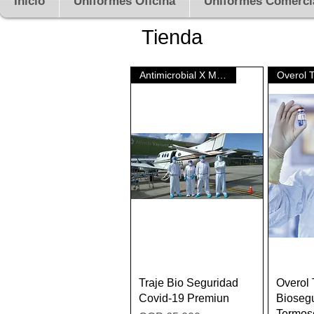
Inicio
Uniformes Oficina
Uniformes Comerci
Tienda
Antimicrobial X Mayor
Quick View
Traje Bio Seguridad
Overol 
Covid-19 Premiun
Bioseg
Termos