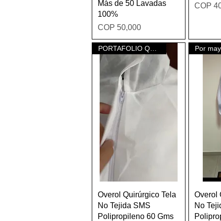
Más de 50 Lavadas
Price
COP 40
100%
Price
COP 50,000
PORTAFOLIO QUIRÚRGICO
Quick View
Overol Quirúrgico Tela
Overol 
No Tejida SMS
No Tej
Polipropileno 60 Gms
Polipro