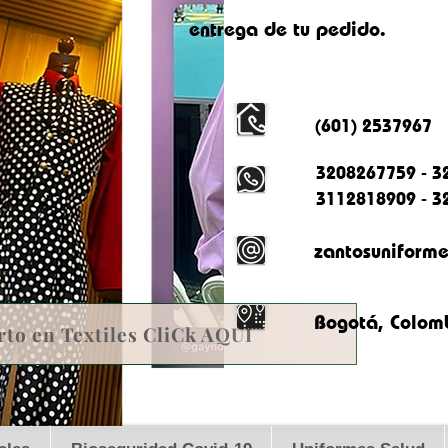
entrega de tu pedido.
(601) 2537967
3208267759 - 3
3112818909 - 3
zantosuniform
Bogotá, Colom
rto en Textiles CliCk AQUI