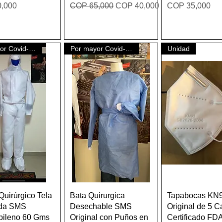
Regular Price
Sale Price
Price
,000
COP 65,000
COP 40,000
COP 35,000
Por mayor Covid-19
Por mayor Covid-19
Unidad
Quick View
Quick View
Quick Vie
Quirúrgico Tela
Bata Quirurgica
Tapabocas KN
ida SMS
Desechable SMS
Original de 5 
pileno 60 Gms
Original con Puños en
Certificado FD