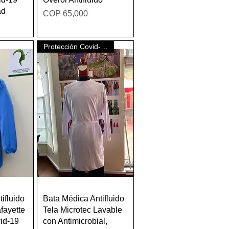
ad
Price
COP 65,000
Protección Covid-19
w
Quick View
ifluido
Bata Médica Antifluido
fayette
Tela Microtec Lavable
id-19
con Antimicrobial,