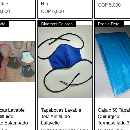
able
Rib
Price
COP 5,000
Price
,000
COP 6,900
ado
Diversos Colores
Precio Detal
Quick View
Quick View
Quick Vie
cas Lavable
Tapabocas Lavable
Caja x 50 Tapa
ifluido
Tela Antifluido
Quirurgico
tte Estampado
Lafayette
Termosellado 