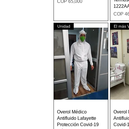
Price
COP 65,000
1222AA
Price
COP 46
Unidad
El más 
Quick View
Overol Médico
Overol
Antifluido Lafayette
Antiflu
Protección Covid-19
Covid-