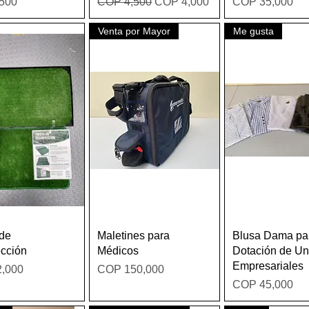
Regular Price
Sale Price
Price
500
COP 4,500
COP 4,000
COP 35,000
Venta por Mayor
Me gusta
Quick View
Quick View
Quick Vie
 de
Maletines para
Blusa Dama pa
cción
Médicos
Dotación de Un
Empresariales
Price
,000
COP 150,000
Price
COP 45,000