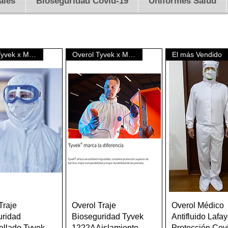
ales
Bioseguridad Covid-19
Uniformes Salud
Overol Tyvek x Mayor
Overol Tyvek x Mayor
El más Vendido
Quick View
Quick View
Quick Vie
Traje
Overol Traje
Overol Médico
uridad
Bioseguridad Tyvek
Antifluido Lafay
ellado Tyvek
1222AAislamiento
Protección Cov