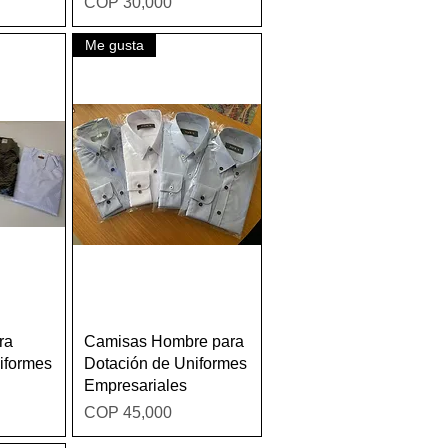
Price
COP 30,000
Me gusta
w
Quick View
ra
Camisas Hombre para
iformes
Dotación de Uniformes
Empresariales
Price
COP 45,000