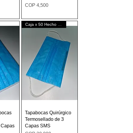
Price
COP 4,500
Caja x 50 Hecho en Colombia
w
Quick View
bocas
Tapabocas Quirúrgico
Termosellado de 3
3 Capas
Capas SMS