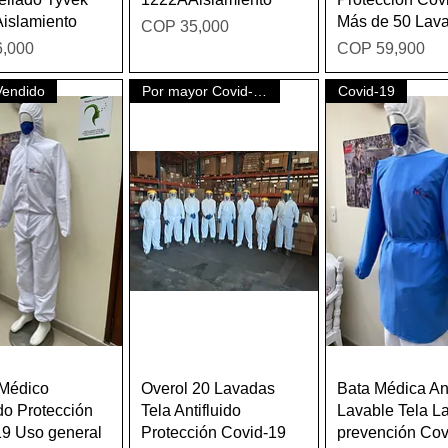
islamiento
Más de 50 Lav
Price
COP 35,000
Price
,000
COP 59,900
Vendido
Por mayor Covid-19
Covid-19
Quick View
Quick View
Quick Vie
 Médico
Overol 20 Lavadas
Bata Médica Ant
ido Protección
Tela Antifluido
Lavable Tela La
19 Uso general
Protección Covid-19
prevención Cov