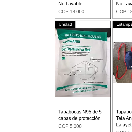
No Lavable
No Lav
Price
Price
COP 18,000
COP 18
Unidad
Estamp
Quick View
Tapabocas N95 de 5
Tapabo
capas de protección
Tela Ant
Lafaye
Price
COP 5,000