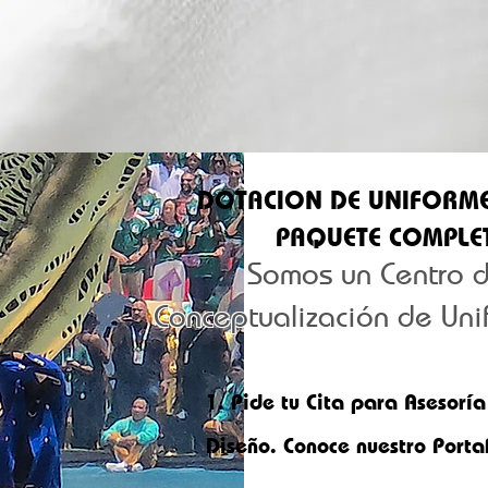
DOTACION DE UNIFORM
PAQUETE COMPLE
Somos un Centro 
Conceptualización de Uni
1.
Pide tu Cita para Asesoría
Diseño. Conoce nuestro Portaf