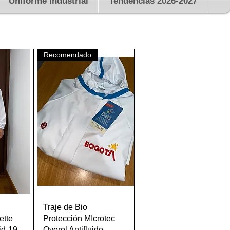
Uniforme Industrial
Tendencias 2026-2027
Recomendado
w
Quick View
Traje de Bio
ette
Protección MIcrotec
id-19
Overol Antifluido