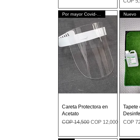
Price
COP 5,
Por mayor Covid-19
Nuevo
Quick View
Careta Protectora en
Tapete
Acetato
Desinfe
Regular Price
Sale Price
Price
COP 14,500
COP 12,000
COP 72