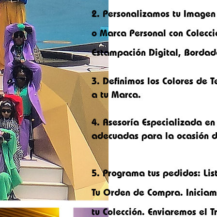
2.
Personalizamos tu Imagen
o M
arca Personal con Colecci
Estampación Digital, Bordad
3. Definimos los Colores de
a tu Marca.
4. Asesoría Especializada en 
adecuadas para la ocasión d
5.
Programa tus pedidos: Lis
Tu Orden de Compra. Iniciam
tu Colección. Enviaremos el T