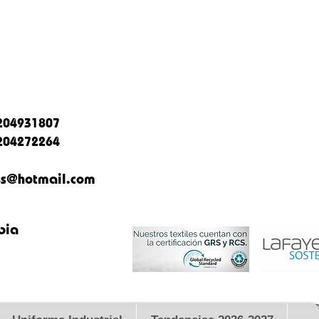
204931807
204272264
es@hotmail.com
bia