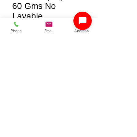
60 Gms No
Lavable
Price
COP 18,000
Phone
Email
Address
Tamaño
*
Color
*
Dirección de envío (optional)
0/500
Quantity
*