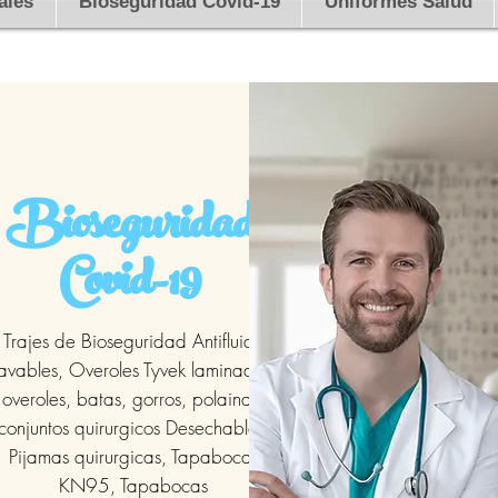
ales
Bioseguridad Covid-19
Uniformes Salud
Bioseguridad
Covid-19
Trajes de Bioseguridad Antifluido
avables, Overoles Tyvek laminados,
overoles, batas, gorros, polainas,
conjuntos quirurgicos Desechables,
Pijamas quirurgicas, Tapabocas
KN95, Tapabocas