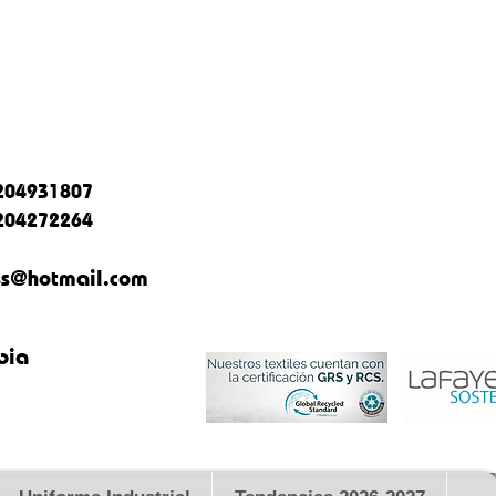
204931807
204272264
es@hotmail.com
bia