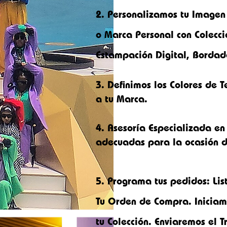
2.
Personalizamos tu Imagen
o M
arca Personal con Colecci
Estampación Digital, Bordad
3. Definimos los Colores de
a tu Marca.
4. Asesoría Especializada en 
adecuadas para la ocasión d
5.
Programa tus pedidos: Lis
Tu Orden de Compra. Iniciam
tu Colección. Enviaremos el T