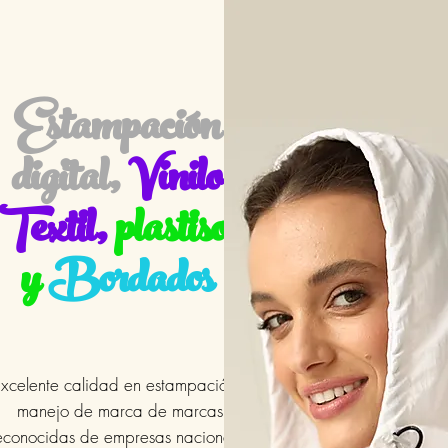
Estampación
digital,
Vinilo
Textil,
plastisol
y
Bordados
xcelente calidad en estampación y
manejo de marca de marcas
econocidas de empresas nacionales