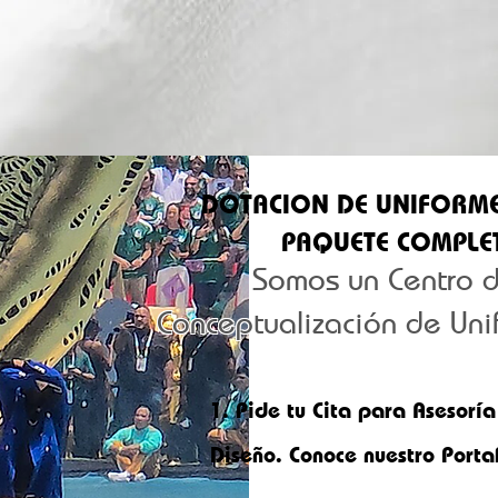
DOTACION DE UNIFORM
PAQUETE COMPLE
Somos un Centro 
Conceptualización de Uni
1.
Pide tu Cita para Asesoría
Diseño. Conoce nuestro Portaf