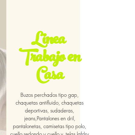
Linea
Trabajo en
Casa
Buzos perchados tipo gap,
chaquetas antifluido, chaquetas
deportivas, sudaderas,
jeans,Pantalones en dril,
pantalonetas, camisetas tipo polo,
cuello redondo y cuello v, telas lafdry