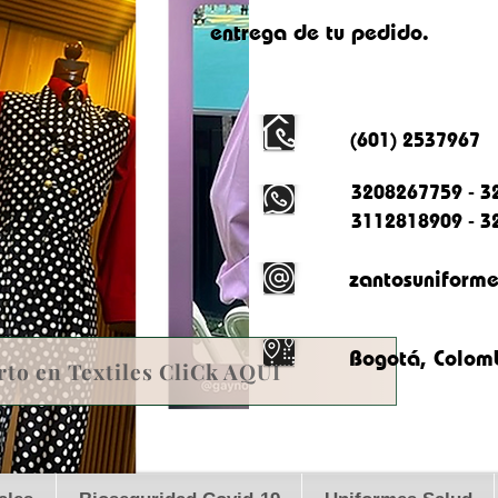
entrega de tu pedido.
(601) 2537967
3208267759 - 3
3112818909 - 3
zantosuniform
Bogotá, Colom
rto en Textiles CliCk AQUI